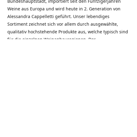
Bundeshauptstadt, importiert seit den Fünfzigerjahren
Weine aus Europa und wird heute in 2. Generation von
Alessandra Cappelletti geführt. Unser lebendiges
Sortiment zeichnet sich vor allem durch ausgewählte,
qualitativ hochstehende Produkte aus, welche typisch sind
für die einzelnen Weinanbauregionen. Der
Angebotsschwerpunkt liegt bei Weinen aus der Schweiz,
Italien, Spanien, Frankreich und Portugal. An unserem
Schaffen wird besonders geschätzt, dass wir Gewächse
und Marken in allen Preislagen führen, und immer wieder
Neuentdeckungen präsentieren. Wir suchen und
unterhalten den individuellen, offenen Kontakt zu unseren
Kunden, mit dem Ziel, Bewährtes zu pflegen und
gemeinsam Neues zu entdecken. Wir setzen viel daran, mit
unseren Kunden, durch kompetente Beratung, persönliche
Betreuung und individuellen Service, eine langjährige
Zusammenarbeit aufzubauen. Das heisst für mich und alle
Mitarbeitenden der Firma, das erfolgreiche Konzept weiter