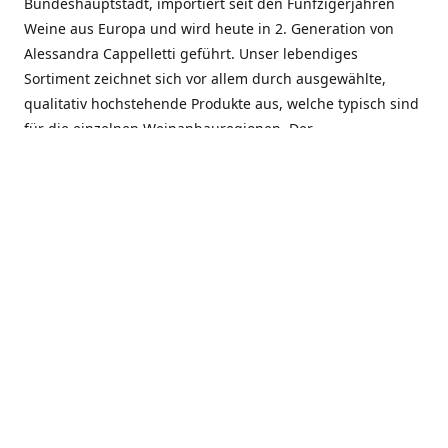
Bundeshauptstadt, importiert seit den Fünfzigerjahren
Weine aus Europa und wird heute in 2. Generation von
Alessandra Cappelletti geführt. Unser lebendiges
Sortiment zeichnet sich vor allem durch ausgewählte,
qualitativ hochstehende Produkte aus, welche typisch sind
für die einzelnen Weinanbauregionen. Der
Angebotsschwerpunkt liegt bei Weinen aus der Schweiz,
Italien, Spanien, Frankreich und Portugal. An unserem
Schaffen wird besonders geschätzt, dass wir Gewächse
und Marken in allen Preislagen führen, und immer wieder
Neuentdeckungen präsentieren. Wir suchen und
unterhalten den individuellen, offenen Kontakt zu unseren
Kunden, mit dem Ziel, Bewährtes zu pflegen und
gemeinsam Neues zu entdecken. Wir setzen viel daran, mit
unseren Kunden, durch kompetente Beratung, persönliche
Betreuung und individuellen Service, eine langjährige
Zusammenarbeit aufzubauen. Das heisst für mich und alle
Mitarbeitenden der Firma, das erfolgreiche Konzept weiter